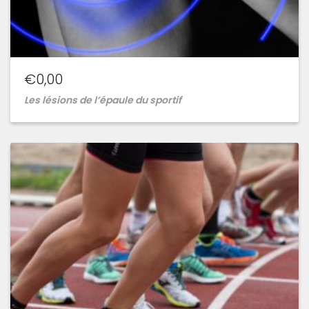
€
0,00
Les lésions de l’épaule du sportif
Ajouter
à
la
wishlist