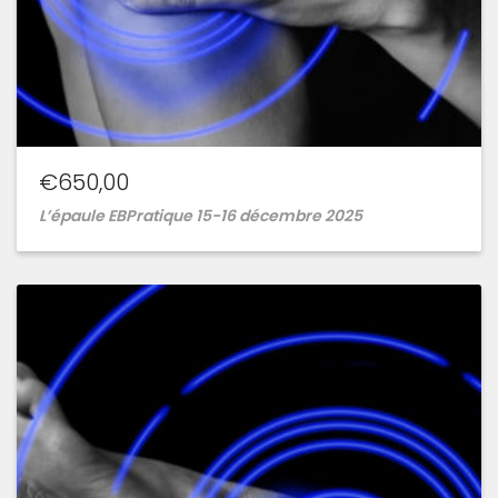
€
650,00
L’épaule EBPratique 15-16 décembre 2025
Ajouter
à
la
wishlist