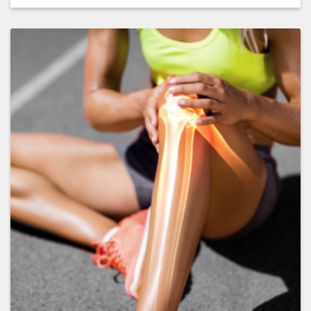
Ajouter
à
la
wishlist