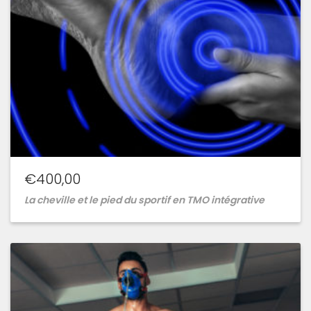
€
400,00
La cheville et le pied du sportif en TMO intégrative
Ajouter
à
la
wishlist