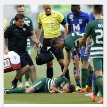
Ajouter
à
la
wishlist