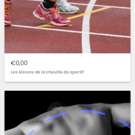
€
0,00
Les lésions de la cheville du sportif
Ajouter
à
la
wishlist