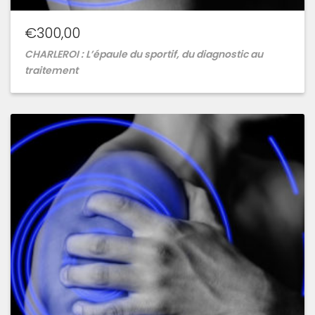
€
300,00
CHARLEROI : L’épaule du sportif, du diagnostic au
traitement
Ajouter
à
la
wishlist