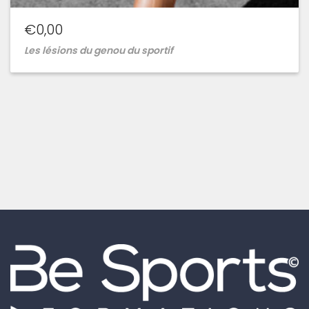
€
0,00
Les lésions du genou du sportif
Ajouter
à
la
wishlist