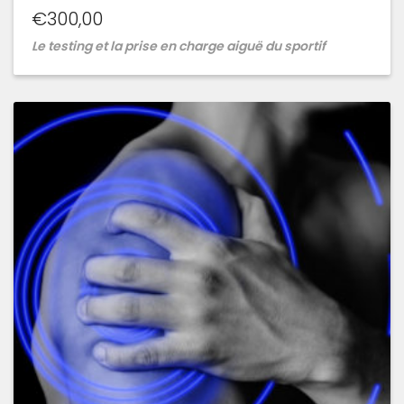
€
300,00
Le testing et la prise en charge aiguë du sportif
Ajouter
à
la
wishlist